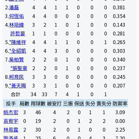
2
.
潘磊
4
4
1
1
0
0
0
0.381
3
.
何恆佑
4
4
0
0
0
0
0
0.354
4
.
林培緯
3
2
1
0
1
0
0
0.143
許哲晏
1
1
0
0
0
0
0
0.281
5
.
*陳維祥
4
4
1
1
0
0
1
0.265
6
.
*全紹凱
4
4
3
0
0
0
0
0.303
7
.
吳柏賢
2
2
0
1
0
0
0
0.340
*張聖豪
2
2
0
1
0
0
0
0.237
8
.
柯育民
3
3
0
0
0
0
0
0.245
9
.
*黃天賜
3
3
1
0
0
0
0
0.207
合計
34
33
7
4
1
0
1
投手
局數
用球數
被安打
三振
保送
失分
責失分
防禦率
姚杰宏
3
46
4
2
0
1
1
3.09
哀宥宇
0
19
2
0
1
2
2
0.00
林易霆
2
30
2
0
1
0
0
2.25
劉予承
1
25
6
0
0
4
3
7.20