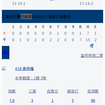
13-19-1
17-14-2
二軍例行賽
已結束
2026/6/3 星期三
嘉義市
1
2
3
4
5
6
7
8
9
R
H
E
0
0
0
0
0
0
1
0
0
1
7
1
0
1
0
2
0
2
2
0
0
7
15
2
勝投
富邦悍將二軍
#
18
黃保羅
本季戰績：
1勝 3敗
局數
三振
自責分
被安打
投球數
7.0
3
1
5
96