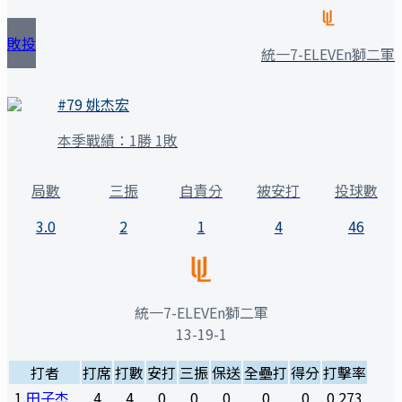
敗投
統一7-ELEVEn獅二軍
#
79
姚杰宏
本季戰績：
1勝 1敗
局數
三振
自責分
被安打
投球數
3.0
2
1
4
46
統一7-ELEVEn獅二軍
13-19-1
打者
打席
打數
安打
三振
保送
全壘打
得分
打擊率
1
.
田子杰
4
4
0
0
0
0
0
0.273