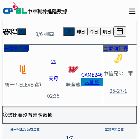
中華職棒進階數據
賽程
昨日
今日
明日
8/6 週四
一軍例行賽
二軍例行賽
vs
中信兄弟二軍
GAME
246
天母
未開始
統一7-ELEVEn獅
味全龍
25-27-1
02:35
統一7-ELEVEn獅二軍 vs 
該比賽沒有進階數據
統一7-ELEVEn獅二軍
富邦悍將二軍
1
:
7