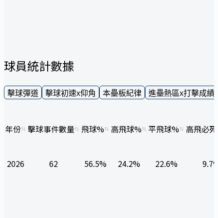
球員統計數據
擊球彈道
擊球初速x仰角
本壘板紀律
進壘熱區x打擊成績
年份
擊球事件數量
飛球%
高飛球%
平飛球%
高飛必死
2026
62
56.5%
24.2%
22.6%
9.7