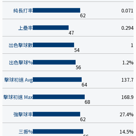
純長打率
0.071
62
上壘率
0.294
47
出色擊球數
1
54
出色擊球%
1.2%
56
擊球初速 Avg
137.7
64
擊球初速 Max
168.9
68
強擊球率
27.4%
62
三振%
14.5%