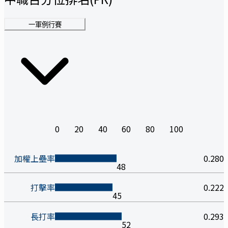
一軍例行賽
0
20
40
60
80
100
加權上壘率
0.280
48
打擊率
0.222
45
長打率
0.293
52