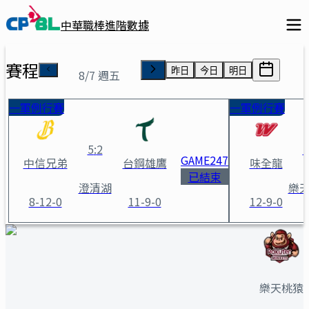
中華職棒進階數據
賽程
昨日
今日
明日
8/7 週五
一軍例行賽
一軍例行賽
5
:
2
1
GAME
247
中信兄弟
台鋼雄鷹
味全龍
已結束
澄清湖
樂
8-12-0
11-9-0
12-9-0
梁家榮 球員詳情
樂天桃猿