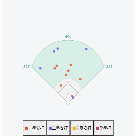
400
325
325
一壘安打
二壘安打
三壘安打
全壘打