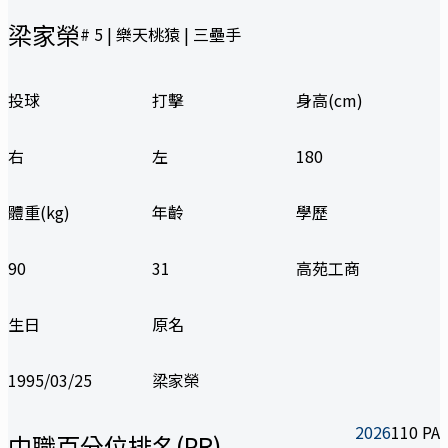
梁家榮
#
5
|
樂天桃猿
| 三壘手
投球
打擊
身高(cm)
右
左
180
體重(kg)
年齡
學歷
90
31
高苑工商
生日
原名
1995/03/25
梁家榮
2026
110
PA
中職百分位排名(PR)