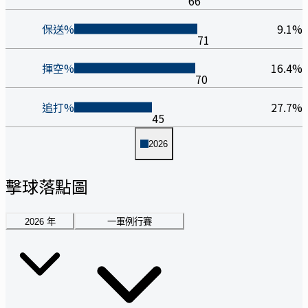
66
保送%
9.1%
71
揮空%
16.4%
70
追打%
27.7%
45
2026
擊球落點圖
2026
年
一軍例行賽