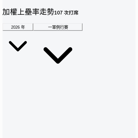
加權上壘率走勢
107
次打席
2026
年
一軍例行賽