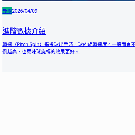
2026/04/09
教學
進階數據介紹
轉速（Pitch Spin）指投球出手時，球的旋轉速度。一般
例越高，也意味球旋轉的效果更好。