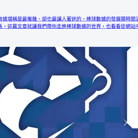
數據堪稱是最複雜、卻也最讓人著迷的，棒球數據的發展隨時間
係，這篇文章就讓我們帶你走進棒球數據的世界，也看看從網站