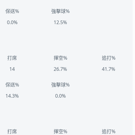
保送%
強擊球%
0.0%
12.5%
打席
揮空%
追打%
14
26.7%
41.7%
保送%
強擊球%
14.3%
0.0%
打席
揮空%
追打%