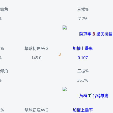
仰角
三振%
%
7.7%
陳冠宇
樂天桃猿
%
擊球初速AVG
加權上壘率
3
%
145.0
0.107
仰角
三振%
%
35.7%
黃群
台鋼雄鷹
%
擊球初速AVG
加權上壘率