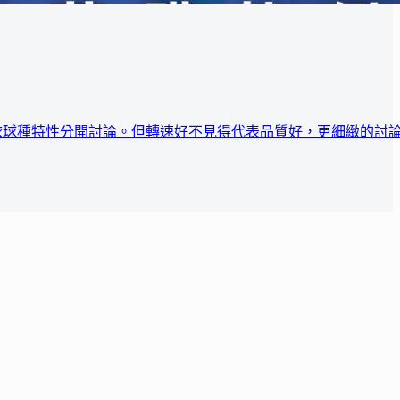
依球種特性分開討論。但轉速好不見得代表品質好，更細緻的討論是有