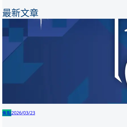
最新文章
2026/03/23
焦點