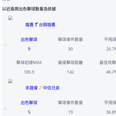
以近兩周出色擊球數量為依據
魔鷹
台鋼雄鷹
出色擊球
擊球事件數量
平飛球
1
9
30
26.7
擊球初速MAX
最遠擊球距離
最佳攻擊
185.9
142
46.7
宋晟睿
中信兄弟
出色擊球
擊球事件數量
平飛球
2
5
19
36.8