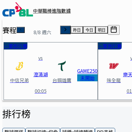
中華職棒進階數據
賽程
昨日
今日
明日
8/8 週六
一軍例行賽
一軍例行賽
vs
GAME
250
澄清湖
樂
未開始
中信兄弟
台鋼雄鷹
味全龍
00:05
01
排行榜
排行榜