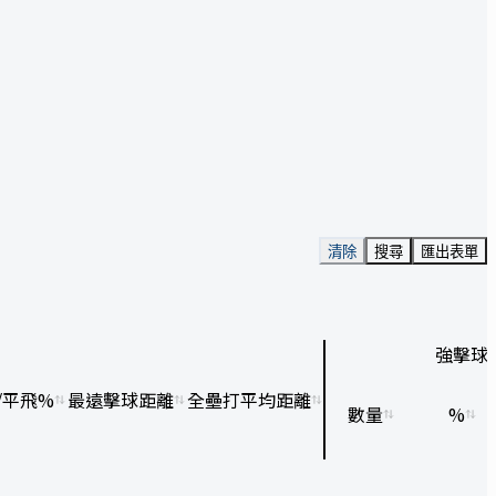
清除
搜尋
匯出表單
強擊球
/平飛%
最遠擊球距離
全壘打平均距離
數量
%