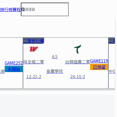
排行榜
賽程
二軍例行賽
二軍
4
:
5
GAME
119
味全龍二軍
台鋼雄鷹二軍
GAME
252
已保留
未開始
悍將
皇鷹學院
中信
12-21-2
24-10-3