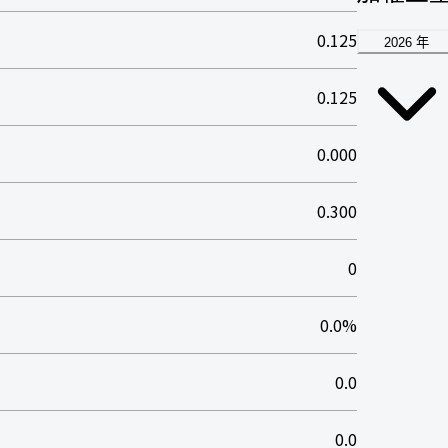
0.125
2026
年
0.125
0.000
0.300
0
0.0%
0.0
0.0