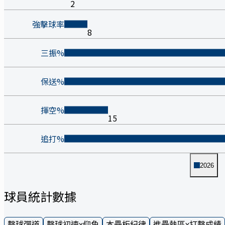
2
強擊球率
8
三振%
保送%
揮空%
15
追打%
2026
球員統計數據
擊球彈道
擊球初速x仰角
本壘板紀律
進壘熱區x打擊成績