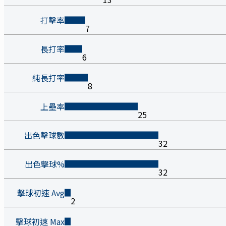
打擊率
7
長打率
6
純長打率
8
上壘率
25
出色擊球數
32
出色擊球%
32
擊球初速 Avg
2
擊球初速 Max