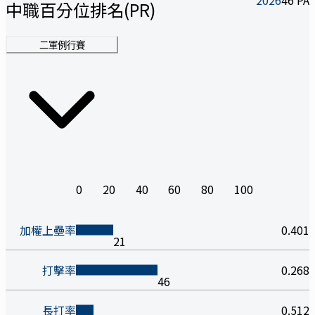
中職百分位排名(PR)
二軍例行賽
0
20
40
60
80
100
加權上壘率
0.401
21
打擊率
0.268
46
長打率
0.512