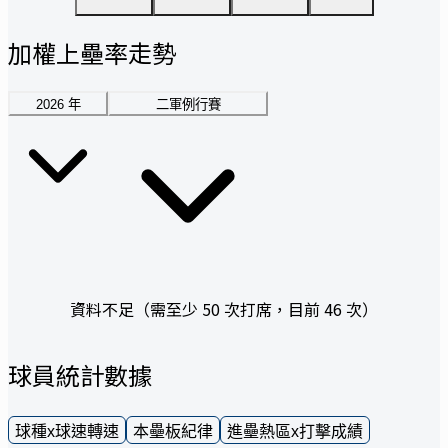
加權上壘率走勢
2026
年
二軍例行賽
資料不足（需至少 50 次打席，目前 46 次）
球員統計數據
球種x球速轉速
本壘板紀律
進壘熱區x打擊成績