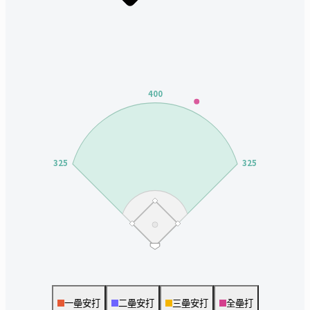
400
325
325
一壘安打
二壘安打
三壘安打
全壘打