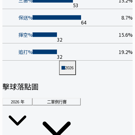
三振%
15.2%
53
保送%
8.7%
64
揮空%
15.6%
32
追打%
19.2%
32
2026
擊球落點圖
2026
年
二軍例行賽