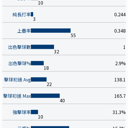
10
純長打率
0.244
3
上壘率
0.348
55
出色擊球數
1
32
出色擊球%
2.9%
18
擊球初速 Avg
138.1
22
擊球初速 Max
165.7
40
強擊球率
31.3%
10