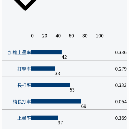
0
20
40
60
80
100
加權上壘率
0.336
42
打擊率
0.279
33
長打率
0.333
53
純長打率
0.054
69
上壘率
0.369
37