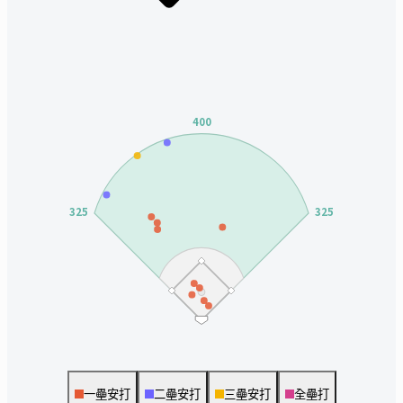
400
325
325
一壘安打
二壘安打
三壘安打
全壘打