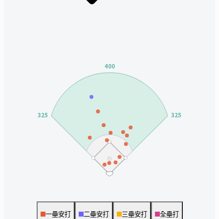
400
325
325
一壘安打
二壘安打
三壘安打
全壘打