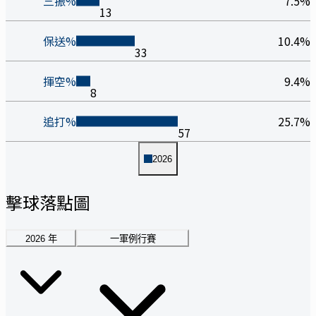
三振%
7.5%
13
保送%
10.4%
33
揮空%
9.4%
8
追打%
25.7%
57
2026
擊球落點圖
2026
年
一軍例行賽