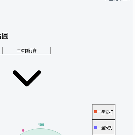
點圖
二軍例行賽
一壘安打
400
二壘安打