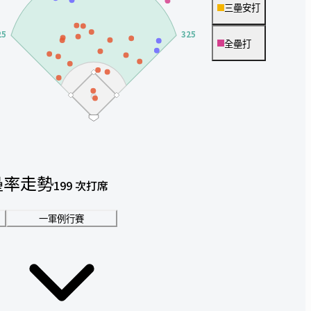
三壘安打
25
325
全壘打
壘率走勢
199
次打席
一軍例行賽