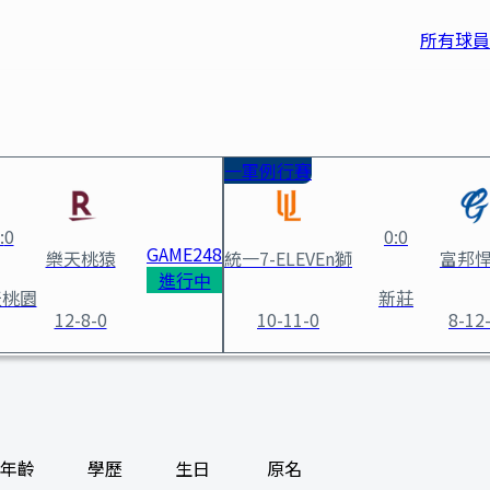
所有球員
一軍例行賽
:
0
0
:
0
GAME
248
樂天桃猿
統一7-ELEVEn獅
富邦
進行中
天桃園
新莊
12-8-0
10-11-0
8-12
年齡
學歷
生日
原名