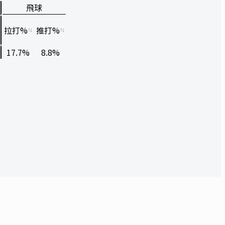
飛球
拉打%
推打%
17.7%
8.8%