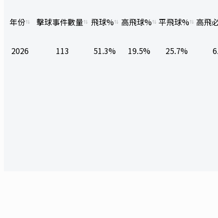
年份
擊球事件數量
飛球%
高飛球%
平飛球%
高飛
2026
113
51.3%
19.5%
25.7%
6