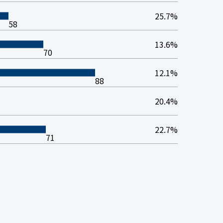
25.7%
58
13.6%
70
12.1%
88
20.4%
22.7%
71