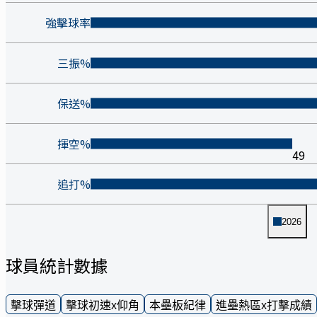
強擊球率
三振%
保送%
揮空%
49
追打%
2026
球員統計數據
擊球彈道
擊球初速x仰角
本壘板紀律
進壘熱區x打擊成績