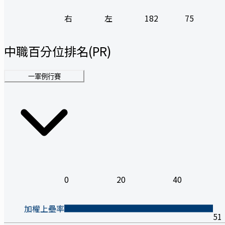
右
左
182
75
中職百分位排名(PR)
一軍例行賽
0
20
40
加權上壘率
51