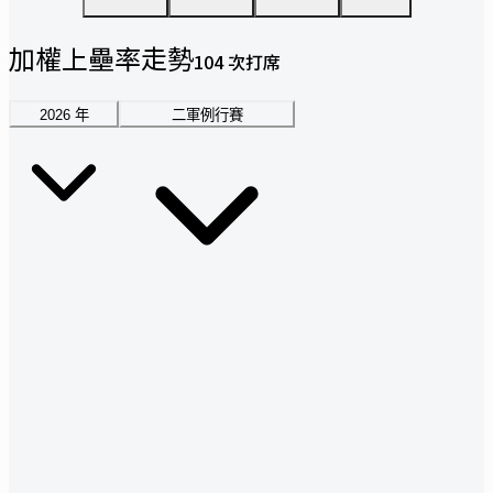
加權上壘率走勢
104
次打席
2026
年
二軍例行賽