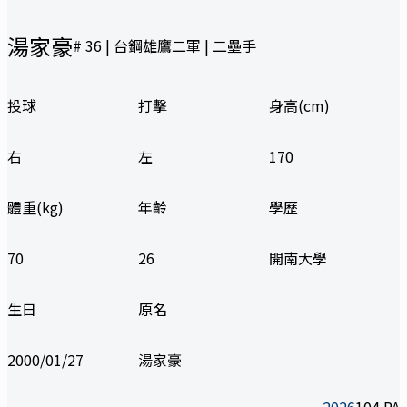
湯家豪
#
36
|
台鋼雄鷹二軍
| 二壘手
投球
打擊
身高(cm)
右
左
170
體重(kg)
年齡
學歷
70
26
開南大學
生日
原名
2000/01/27
湯家豪
2026
104
PA