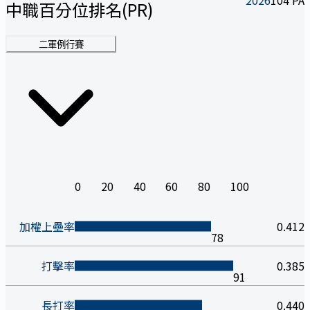
中職百分位排名(PR)
二軍例行賽
0
20
40
60
80
100
加權上壘率
0.412
78
打擊率
0.385
91
長打率
0.440