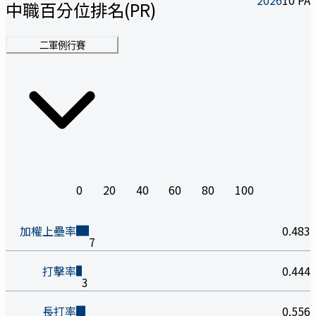
中職百分位排名(PR)
二軍例行賽
0
20
40
60
80
100
加權上壘率
0.483
7
打擊率
0.444
3
長打率
0.556