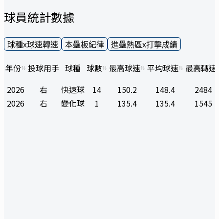
球員統計數據
球種x球速轉速
本壘板紀律
進壘熱區x打擊成績
年份
投球用手
球種
球數
最高球速
平均球速
最高轉速
2026
右
快速球
14
150.2
148.4
2484
2026
右
變化球
1
135.4
135.4
1545