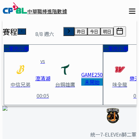
中華職棒進階數據
賽程
昨日
今日
明日
8/8 週六
一軍例行賽
一軍例行賽
vs
GAME
250
澄清湖
樂
未開始
中信兄弟
台鋼雄鷹
味全龍
00:05
01
*尹柏淮 球員詳情
統一7-ELEVEn獅二軍