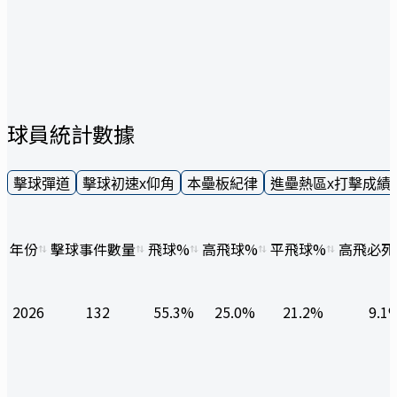
球員統計數據
擊球彈道
擊球初速x仰角
本壘板紀律
進壘熱區x打擊成績
年份
擊球事件數量
飛球%
高飛球%
平飛球%
高飛必死
2026
132
55.3%
25.0%
21.2%
9.1