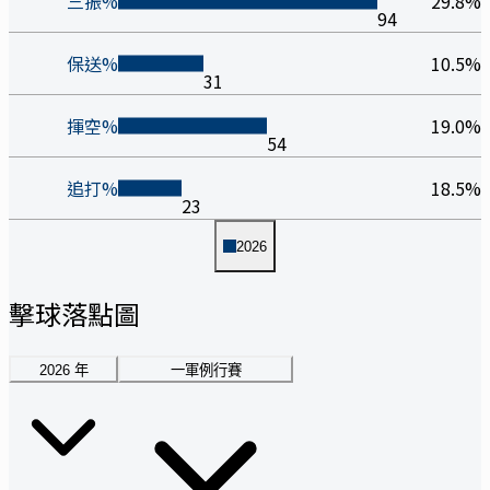
三振%
29.8%
94
保送%
10.5%
31
揮空%
19.0%
54
追打%
18.5%
23
2026
擊球落點圖
2026
年
一軍例行賽