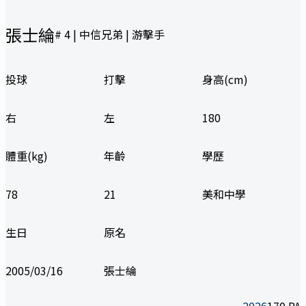
張士綸
#
4
|
中信兄弟
| 游擊手
投球
打擊
身高(cm)
右
左
180
體重(kg)
年齡
學歷
78
21
美和中學
生日
原名
2005/03/16
張士綸
2026
170
PA