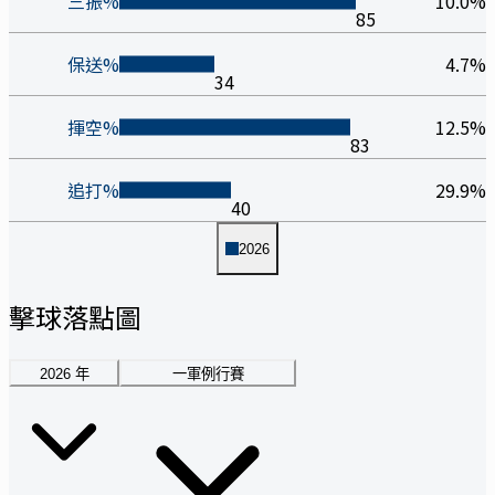
三振%
10.0%
85
保送%
4.7%
34
揮空%
12.5%
83
追打%
29.9%
40
2026
擊球落點圖
2026
年
一軍例行賽