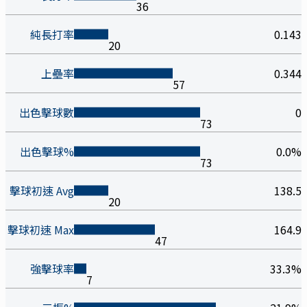
36
純長打率
0.143
20
上壘率
0.344
57
出色擊球數
0
73
出色擊球%
0.0%
73
擊球初速 Avg
138.5
20
擊球初速 Max
164.9
47
強擊球率
33.3%
7