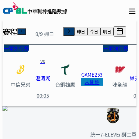
中華職棒進階數據
賽程
昨日
今日
明日
8/9 週日
一軍例行賽
一軍例行賽
vs
GAME
253
澄清湖
樂
未開始
中信兄弟
台鋼雄鷹
味全龍
00:05
01
喬登 球員詳情
統一7-ELEVEn獅二軍