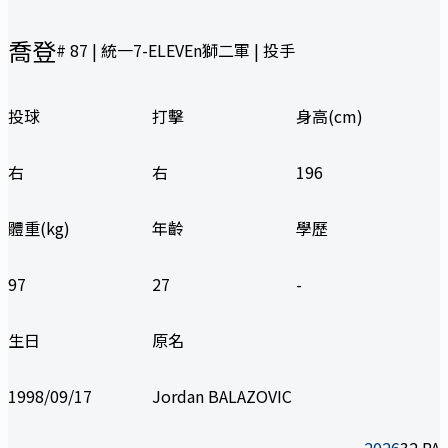
喬登
#
87
|
統一7-ELEVEn獅二軍
| 投手
投球
打擊
身高(cm)
右
右
196
體重(kg)
年齡
學歷
97
27
-
生日
原名
1998/09/17
Jordan BALAZOVIC
2026
32
PA