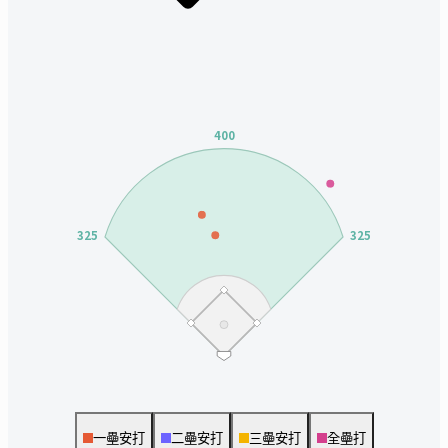
400
325
325
一壘安打
二壘安打
三壘安打
全壘打