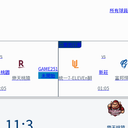
所有球員
一軍例行賽
vs
vs
GAME
251
天桃園
新莊
未開始
樂天桃猿
統一7-ELEVEn獅
富邦
:05
01:05
11
:
3
樂天桃猿