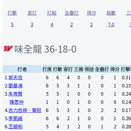
打數
安打
打點
全壘打
得分
局數
三
5
3
4
2
2
7.0
味全龍
36-18-0
打者
打席
打數
安打
三振
保送
全壘打
得分
打擊
1
.
郭天信
6
6
4
0
0
0
1
0.3
2
.
劉基鴻
6
5
3
1
1
0
1
0.2
3
.
朱育賢
5
5
1
0
0
0
1
0.2
陳思仲
1
1
0
1
0
0
0
0.1
4
.
吉力吉撈．鞏冠
6
5
3
1
0
2
2
0.1
5
.
李凱威
6
6
2
1
0
0
1
0.2
6
.
王順和
5
4
1
2
0
1
2
0.2