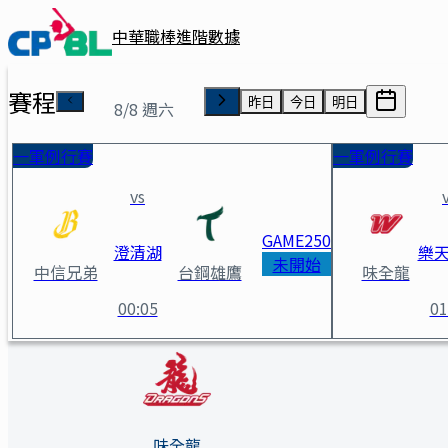
中華職棒進階數據
賽程
昨日
今日
明日
8/8 週六
一軍例行賽
一軍例行賽
vs
GAME
250
澄清湖
樂
未開始
中信兄弟
台鋼雄鷹
味全龍
00:05
01
味全龍 vs 樂天桃猿 賽事詳情
味全龍