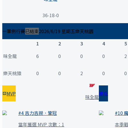
36-18-0
一軍例行賽
已結束
2026/6/19 星期五
樂天桃園
1
2
3
4
5
味全龍
6
0
0
0
2
樂天桃猿
0
0
2
0
0
MVP
勝投
味全龍
#
4
吉力吉撈．鞏冠
#
10
當年獲選 MVP 次數：
1
本季