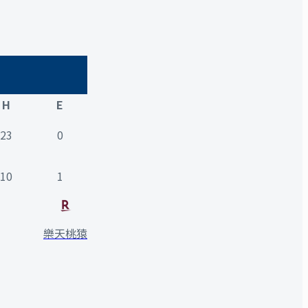
H
E
23
0
10
1
樂天桃猿