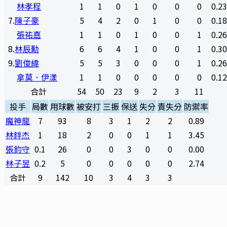
林孝程
1
1
0
1
0
0
0
0.2
7
.
陳子豪
5
4
2
0
1
0
0
0.1
張祐嘉
1
1
0
1
0
0
1
0.2
8
.
林辰勳
6
6
4
1
0
0
1
0.3
9
.
劉俊緯
5
5
3
0
0
0
1
0.2
拿莫．伊漾
1
1
0
0
0
0
0
0.1
合計
54
50
23
9
2
3
11
投手
局數
用球數
被安打
三振
保送
失分
責失分
防禦率
魔神龍
7
93
8
3
1
2
2
0.89
林鋅杰
1
18
2
0
0
1
1
3.45
張鈞守
0.1
26
0
0
3
0
0
0.00
林子昱
0.2
5
0
0
0
0
0
2.74
合計
9
142
10
3
4
3
3