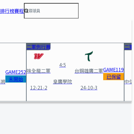
排行榜
賽程
二軍例行賽
二軍
4
:
5
GAME
119
味全龍二軍
台鋼雄鷹二軍
GAME
252
已保留
未開始
悍將
皇鷹學院
中信
12-21-2
24-10-3