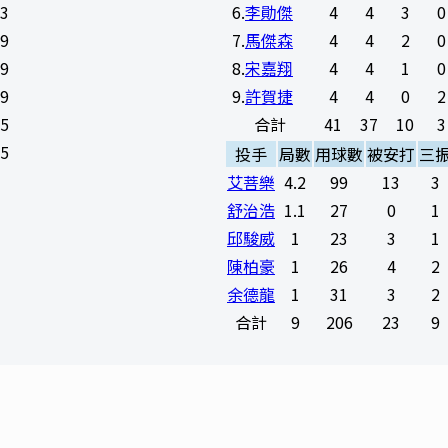
33
6
.
李勛傑
4
4
3
0
89
7
.
馬傑森
4
4
2
0
69
8
.
宋嘉翔
4
4
1
0
09
9
.
許賀捷
4
4
0
2
65
合計
41
37
10
3
25
投手
局數
用球數
被安打
三
艾菩樂
4.2
99
13
3
舒治浩
1.1
27
0
1
邱駿威
1
23
3
1
陳柏豪
1
26
4
2
余德龍
1
31
3
2
合計
9
206
23
9