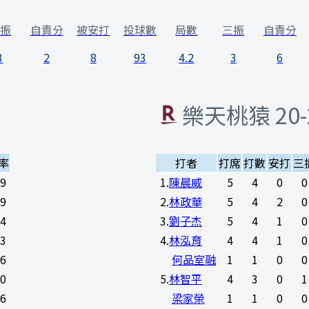
振
自責分
被安打
投球數
局數
三振
自責分
3
2
8
93
4.2
3
6
樂天桃猿
20-
率
打者
打席
打數
安打
三
19
1
.
陳晨威
5
4
0
0
39
2
.
林政華
5
4
2
0
44
3
.
劉子杰
5
4
1
0
43
4
.
林泓育
4
4
1
0
76
何品室融
1
1
0
0
60
5
.
林智平
4
3
0
1
86
梁家榮
1
1
0
0