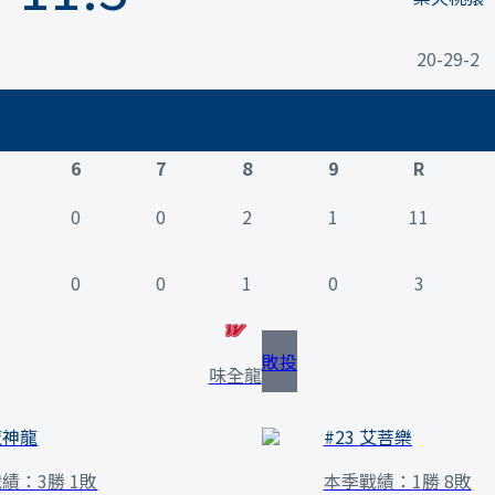
20-29-2
6
7
8
9
R
0
0
2
1
11
0
0
1
0
3
敗投
味全龍
魔神龍
#
23
艾菩樂
戰績：
3勝 1敗
本季戰績：
1勝 8敗