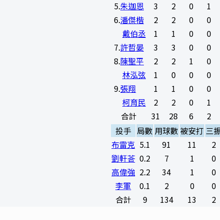
5
.
朱迦恩
3
2
0
1
6
.
潘傑楷
2
2
0
0
戴伯丞
1
1
0
0
7
.
許哲晏
3
3
0
0
8
.
陳聖平
2
2
1
0
林泓弦
1
0
0
0
9
.
張翔
1
1
0
0
柯育民
2
2
0
1
合計
31
28
6
2
投手
局數
用球數
被安打
三
布雷克
5.1
91
11
2
劉軒荅
0.2
7
1
0
高偉強
2.2
34
1
0
李軍
0.1
2
0
0
合計
9
134
13
2