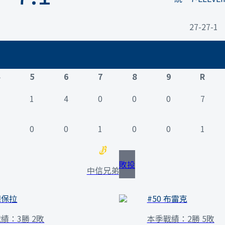
27-27-1
5
6
7
8
9
R
1
4
0
0
0
7
0
0
1
0
0
1
敗投
中信兄弟
德保拉
#
50
布雷克
戰績：
3勝 2敗
本季戰績：
2勝 5敗