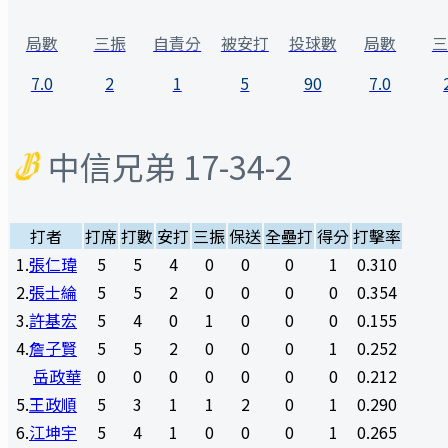
局數
三振
自責分
被安打
投球數
局數
三
7.0
2
1
5
90
7.0
中信兄弟
17-34-2
打者
打席
打數
安打
三振
保送
全壘打
得分
打擊率
1
.
張仁瑋
5
5
4
0
0
0
1
0.310
2
.
張士綸
5
5
2
0
0
0
0
0.354
3
.
許基宏
5
4
0
1
0
0
0
0.155
4
.
詹子賢
5
5
2
0
0
0
1
0.252
岳政華
0
0
0
0
0
0
0
0.212
5
.
王政順
5
3
1
1
2
0
1
0.290
6
.
江坤宇
5
4
1
0
0
0
1
0.265