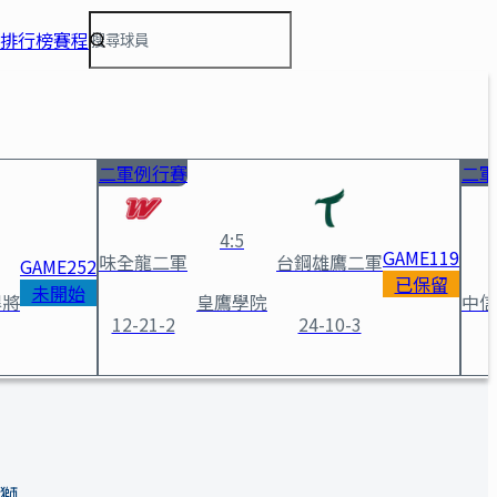
排行榜
賽程
二軍例行賽
二軍
4
:
5
GAME
119
味全龍二軍
台鋼雄鷹二軍
GAME
252
已保留
未開始
悍將
皇鷹學院
中信
12-21-2
24-10-3
n獅