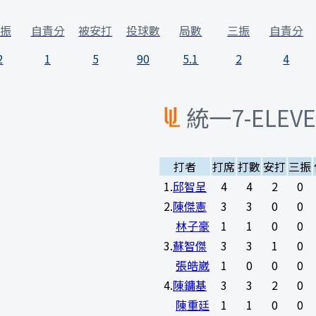
振
自責分
被安打
投球數
局數
三振
自責分
2
1
5
90
5.1
2
4
統一7-ELEV
打者
打席
打數
安打
三振
1
.
邱智呈
4
4
2
0
2
.
陳傑憲
3
3
0
0
林子豪
1
1
0
0
3
.
蘇智傑
3
3
1
0
張皓崴
1
0
0
0
4
.
陳鏞基
3
3
2
0
陳重廷
1
1
0
0