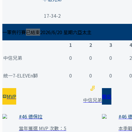
17-34-2
一軍例行賽
已結束
2026/6/20 星期六
亞太主
1
2
3
4
中信兄弟
0
0
0
2
統一7-ELEVEn獅
0
0
0
0
MVP
勝投
中信兄弟
#
46
德保拉
#
46
當年獲選 MVP 次數：
5
本季