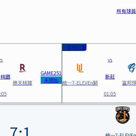
所有球員
一軍例行賽
vs
vs
GAME
251
天桃園
新莊
未開始
樂天桃猿
統一7-ELEVEn獅
富邦
:05
01:05
獅 賽事詳情
7
:
1
統一7-ELEVE