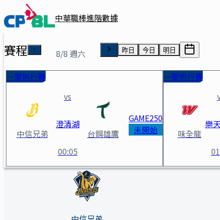
中華職棒進階數據
賽程
昨日
今日
明日
8/8 週六
一軍例行賽
一軍例行賽
vs
GAME
250
澄清湖
樂
未開始
中信兄弟
台鋼雄鷹
味全龍
00:05
01
中信兄弟 vs 統一7-ELEVEn
中信兄弟