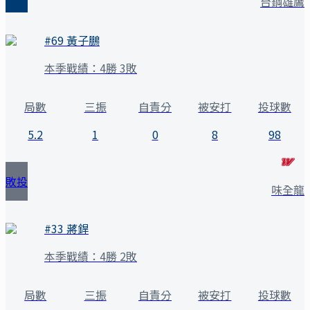
台鋼雄鷹
#
69
黃子鵬
本季戰績：
4勝 3敗
局數
三振
自責分
被安打
投球數
5.2
1
0
8
98
敗投
味全龍
#
33
蔣銲
本季戰績：
4勝 2敗
局數
三振
自責分
被安打
投球數