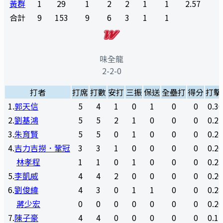
黃群
1
29
1
2
2
1
1
2.57
合計
9
153
9
6
3
1
1
味全龍
2-2-0
打者
打席
打數
安打
三振
保送
全壘打
得分
打擊
1
.
郭天信
5
4
1
0
1
0
0
0.3
2
.
劉基鴻
5
5
2
1
0
0
0
0.2
3
.
朱育賢
5
5
0
1
0
0
0
0.2
4
.
吉力吉撈．鞏冠
3
3
1
0
0
0
0
0.2
林孝程
1
1
0
1
0
0
0
0.2
5
.
李凱威
4
4
2
0
0
0
0
0.2
6
.
劉俊緯
4
3
0
1
1
0
0
0.2
蔣少宏
0
0
0
0
0
0
0
0.2
7
.
陳子豪
4
4
0
0
0
0
0
0.1