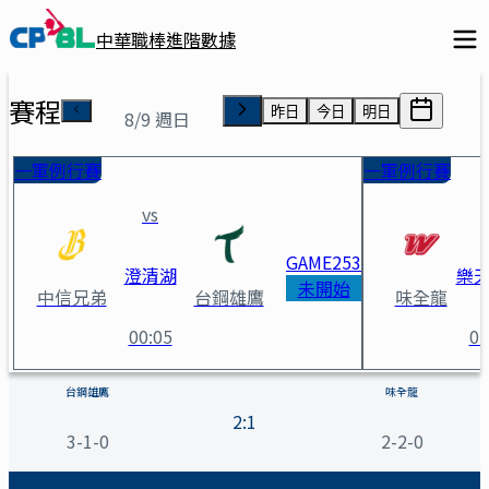
中華職棒進階數據
賽程
昨日
今日
明日
8/9 週日
一軍例行賽
一軍例行賽
vs
GAME
253
澄清湖
樂
未開始
中信兄弟
台鋼雄鷹
味全龍
00:05
01
台鋼雄鷹 vs 味全龍 賽事詳情
台鋼雄鷹
味全龍
2
:
1
3-1-0
2-2-0