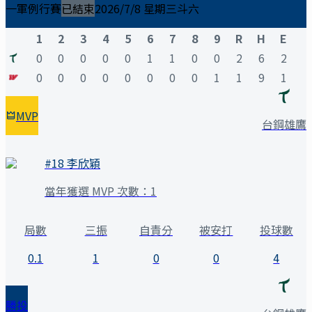
一軍例行賽
已結束
2026/7/8 星期三
斗六
1
2
3
4
5
6
7
8
9
R
H
E
0
0
0
0
0
1
1
0
0
2
6
2
0
0
0
0
0
0
0
0
1
1
9
1
MVP
台鋼雄鷹
#
18
李欣穎
當年獲選 MVP 次數：
1
局數
三振
自責分
被安打
投球數
0.1
1
0
0
4
勝投