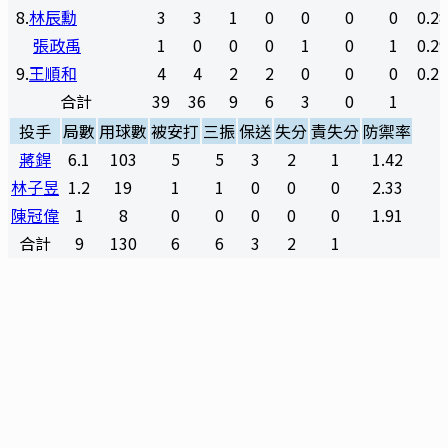
8
.
林辰勳
3
3
1
0
0
0
0
0.2
張政禹
1
0
0
0
1
0
1
0.2
9
.
王順和
4
4
2
2
0
0
0
0.2
合計
39
36
9
6
3
0
1
投手
局數
用球數
被安打
三振
保送
失分
責失分
防禦率
蔣銲
6.1
103
5
5
3
2
1
1.42
林子昱
1.2
19
1
1
0
0
0
2.33
陳冠偉
1
8
0
0
0
0
0
1.91
合計
9
130
6
6
3
2
1