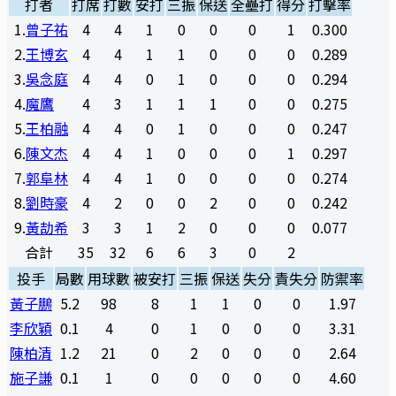
打者
打席
打數
安打
三振
保送
全壘打
得分
打擊率
1
.
曾子祐
4
4
1
0
0
0
1
0.300
2
.
王博玄
4
4
1
1
0
0
0
0.289
3
.
吳念庭
4
4
0
1
0
0
0
0.294
4
.
魔鷹
4
3
1
1
1
0
0
0.275
5
.
王柏融
4
4
0
1
0
0
0
0.247
6
.
陳文杰
4
4
1
0
0
0
1
0.297
7
.
郭阜林
4
4
1
0
0
0
0
0.274
8
.
劉時豪
4
2
0
0
2
0
0
0.242
9
.
黃劼希
3
3
1
2
0
0
0
0.077
合計
35
32
6
6
3
0
2
投手
局數
用球數
被安打
三振
保送
失分
責失分
防禦率
黃子鵬
5.2
98
8
1
1
0
0
1.97
李欣穎
0.1
4
0
1
0
0
0
3.31
陳柏清
1.2
21
0
2
0
0
0
2.64
施子謙
0.1
1
0
0
0
0
0
4.60