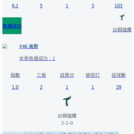
6.1
5
1
5
103
救援成功
台鋼雄鷹
#
46
黃群
本季救援成功：
1
局數
三振
自責分
被安打
投球數
1.0
2
1
1
29
台鋼雄鷹
3-1-0