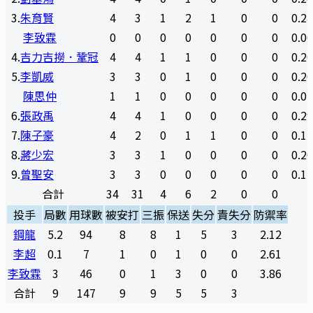
3
.
朱育賢
4
3
1
2
1
0
0
0.2
李致霖
0
0
0
0
0
0
0
0.0
4
.
吉力吉撈．鞏冠
4
4
1
1
0
0
0
0.2
5
.
李凱威
3
3
0
1
0
0
0
0.2
陳思仲
1
1
0
0
0
0
0
0.0
6
.
張政禹
4
4
1
0
0
0
0
0.2
7
.
陳子豪
4
2
0
1
1
0
0
0.1
8
.
蔣少宏
3
3
1
0
0
0
0
0.2
9
.
曾聖安
3
3
0
0
0
0
0
0.1
合計
34
31
4
6
2
0
0
投手
局數
用球數
被安打
三振
保送
失分
責失分
防禦率
鋼龍
5.2
94
8
8
1
5
3
2.12
李超
0.1
7
1
0
1
0
0
2.61
李致霖
3
46
0
1
3
0
0
3.86
合計
9
147
9
9
5
5
3