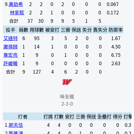
9
.
黃劼希
2
2
0
2
0
0
0
0.067
林家鋐
2
2
1
0
0
0
0
0.172
合計
37
30
9
9
5
1
5
投手
局數
用球數
被安打
三振
保送
失分
責失分
防禦率
艾速特
6
95
3
5
2
0
0
1.67
謝葆錡
1
14
1
0
0
0
0
4.50
韋宏亮
1
9
0
1
0
0
0
6.75
許峻暘
1
9
0
0
0
0
0
2.63
合計
9
127
4
6
2
0
0
味全龍
2-3-0
打者
打席
打數
安打
三振
保送
全壘打
得分
打擊
1
.
郭天信
4
4
0
0
0
0
0
0.3
2
.
劉基鴻
4
4
0
1
0
0
0
0.2