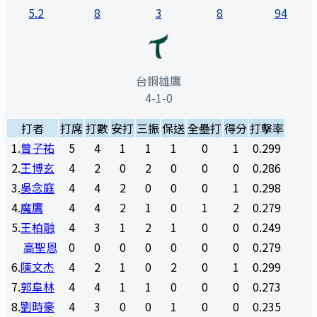
5.2
8
3
8
94
台鋼雄鷹
4-1-0
打者
打席
打數
安打
三振
保送
全壘打
得分
打擊率
1
.
曾子祐
5
4
1
1
1
0
1
0.299
2
.
王博玄
4
2
0
2
0
0
0
0.286
3
.
吳念庭
4
4
2
0
0
0
1
0.298
4
.
魔鷹
4
4
2
1
0
1
2
0.279
5
.
王柏融
4
3
1
2
1
0
0
0.249
高聖恩
0
0
0
0
0
0
0
0.279
6
.
陳文杰
4
2
1
0
2
0
1
0.299
7
.
郭阜林
4
4
1
1
0
0
0
0.273
8
.
劉時豪
4
3
0
0
1
0
0
0.235