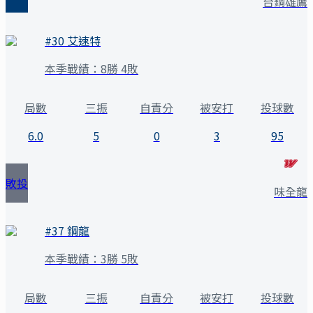
台鋼雄鷹
#
30
艾速特
本季戰績：
8勝 4敗
局數
三振
自責分
被安打
投球數
6.0
5
0
3
95
敗投
味全龍
#
37
鋼龍
本季戰績：
3勝 5敗
局數
三振
自責分
被安打
投球數