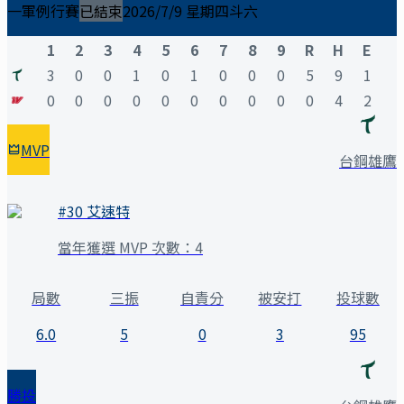
一軍例行賽
已結束
2026/7/9 星期四
斗六
1
2
3
4
5
6
7
8
9
R
H
E
3
0
0
1
0
1
0
0
0
5
9
1
0
0
0
0
0
0
0
0
0
0
4
2
MVP
台鋼雄鷹
#
30
艾速特
當年獲選 MVP 次數：
4
局數
三振
自責分
被安打
投球數
6.0
5
0
3
95
勝投