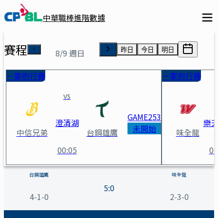
中華職棒進階數據
賽程
昨日
今日
明日
8/9 週日
一軍例行賽
一軍例行賽
vs
GAME
253
澄清湖
樂
未開始
中信兄弟
台鋼雄鷹
味全龍
00:05
01
台鋼雄鷹 vs 味全龍 賽事詳情
台鋼雄鷹
味全龍
5
:
0
4-1-0
2-3-0