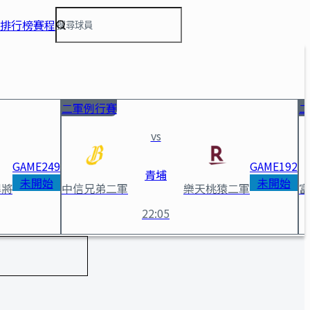
排行榜
賽程
二軍例行賽
二
vs
GAME
249
GAME
192
青埔
未開始
未開始
悍將
中信兄弟二軍
樂天桃猿二軍
富
22:05