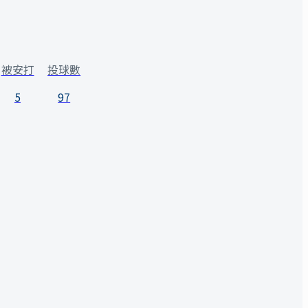
被安打
投球數
5
97