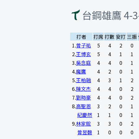
台鋼雄鷹
4-3
打者
打席
打數
安打
三振
1
.
曾子祐
5
4
2
0
2
.
王博玄
5
4
1
1
3
.
吳念庭
4
4
0
1
4
.
魔鷹
4
2
0
1
5
.
王柏融
4
3
1
2
6
.
陳文杰
4
4
0
2
7
.
劉時豪
4
4
0
2
8
.
高聖恩
3
2
0
1
紀慶然
1
1
0
1
9
.
林家鋐
3
3
0
2
曾昱磬
1
0
0
0