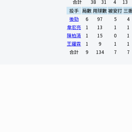
合計
38
31
4
13
投手
局數
用球數
被安打
三
後勁
6
97
5
4
韋宏亮
1
13
1
1
陳柏清
1
15
0
1
王躍霖
1
9
1
1
合計
9
134
7
7