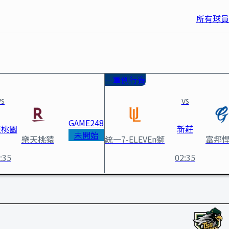
所有球員
一軍例行賽
vs
vs
GAME
248
天桃園
新莊
未開始
樂天桃猿
統一7-ELEVEn獅
富邦
:35
02:35