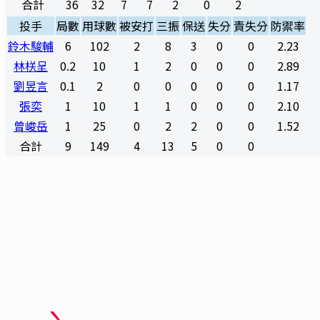
合計
36
32
7
7
2
0
2
投手
局數
用球數
被安打
三振
保送
失分
責失分
防禦率
鈴木駿輔
6
102
2
8
3
0
0
2.23
林栚呈
0.2
10
1
2
0
0
0
2.89
劉昱言
0.1
2
0
0
0
0
0
1.17
張奕
1
10
1
1
0
0
0
2.10
曾峻岳
1
25
0
2
2
0
0
1.52
合計
9
149
4
13
5
0
0