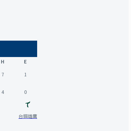
H
E
7
1
4
0
台鋼雄鷹