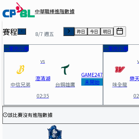
中華職棒進階數據
賽程
昨日
今日
明日
8/7 週五
一軍例行賽
一軍例行賽
vs
GAME
247
澄清湖
樂
未開始
中信兄弟
台鋼雄鷹
味全龍
02:35
02
富邦悍將 vs 台鋼雄鷹 賽事詳情
該比賽沒有進階數據