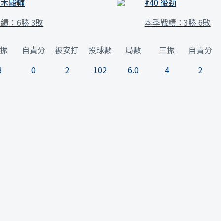
鈴木駿輔
#
40
後勁
戰績：
6勝 3敗
本季戰績：
3勝 6敗
振
自責分
被安打
投球數
局數
三振
自責分
8
0
2
102
6.0
4
2