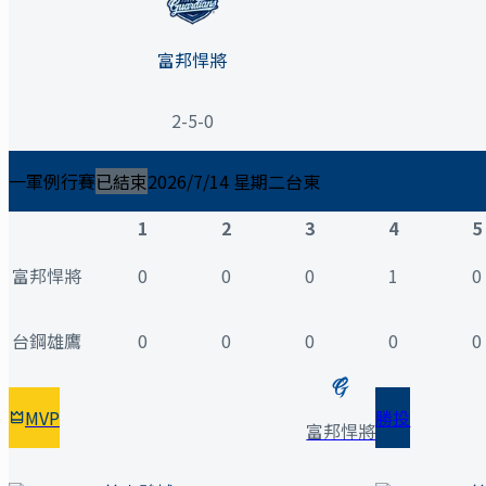
富邦悍將
2-5-0
一軍例行賽
已結束
2026/7/14 星期二
台東
1
2
3
4
5
富邦悍將
0
0
0
1
0
台鋼雄鷹
0
0
0
0
0
MVP
勝投
富邦悍將