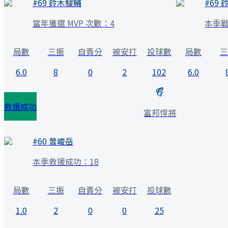
#
69
鈴木駿輔
#
69
當年獲選 MVP 次數：
4
本季
局數
三振
自責分
被安打
投球數
局數
三
6.0
8
0
2
102
6.0
救援成功
富邦悍將
#
60
曾峻岳
本季救援成功：
18
局數
三振
自責分
被安打
投球數
1.0
2
0
0
25