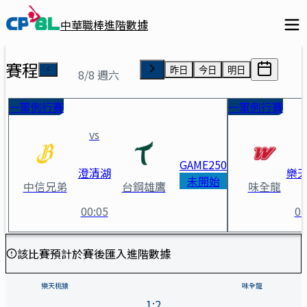
中華職棒進階數據
賽程
昨日
今日
明日
8/8 週六
一軍例行賽
一軍例行賽
vs
GAME
250
澄清湖
樂
未開始
中信兄弟
台鋼雄鷹
味全龍
00:05
01
樂天桃猿 vs 味全龍 賽事詳情
該比賽預計於賽後匯入進階數據
樂天桃猿
味全龍
1
:
2