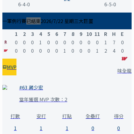
6-4-0
6-5-0
一軍例行賽
已結束
2026/7/22 星期三
大巨蛋
1
2
3
4
5
6
7
8
9
10
11
R
H
E
0
0
0
1
0
0
0
0
0
0
0
1
7
0
0
0
0
0
0
0
1
0
0
0
1
2
4
0
MVP
味全龍
#
63
蔣少宏
當年獲選 MVP 次數：
2
打數
安打
打點
全壘打
得分
1
1
1
0
0