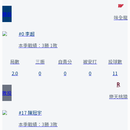
勝投
味全龍
#
0
李超
本季戰績：
3勝 1敗
局數
三振
自責分
被安打
投球數
2.0
0
0
0
11
敗投
樂天桃猿
#
17
陳冠宇
本季戰績：
3勝 3敗