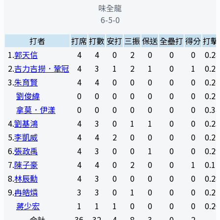
味全龍
6-5-0
打者
打席
打數
安打
三振
保送
全壘打
得分
打擊
1
.
郭天信
4
4
0
2
0
0
0
0.2
2
.
吉力吉撈．鞏冠
4
3
1
2
1
0
1
0.2
3
.
朱育賢
4
4
0
0
0
0
0
0.2
劉俊緯
0
0
0
0
0
0
0
0.2
拿莫．伊漾
0
0
0
0
0
0
0
0.3
4
.
劉基鴻
4
3
0
1
1
0
0
0.2
5
.
李凱威
4
4
2
0
0
0
0
0.2
6
.
張政禹
4
3
0
0
1
0
0
0.2
7
.
陳子豪
4
4
0
2
0
0
1
0.1
8
.
林辰勳
4
3
0
0
0
0
0
0.2
9
.
冉皓燐
3
3
0
1
0
0
0
0.2
蔣少宏
1
1
1
0
0
0
0
0.2
合計
36
32
4
8
3
0
2