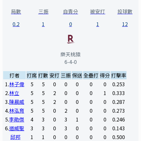
局數
三振
自責分
被安打
投球數
0.2
1
0
1
12
樂天桃猿
6-4-0
打者
打席
打數
安打
三振
保送
全壘打
得分
打擊率
1
.
林子偉
5
5
0
0
0
0
0
0.253
2
.
林立
5
5
2
0
0
0
1
0.333
3
.
陳晨威
5
5
2
0
0
0
0
0.287
4
.
林泓育
5
5
0
2
0
0
0
0.273
5
.
李勛傑
4
3
0
3
1
0
0
0.246
6
.
道威聖
3
3
0
3
0
0
0
0.143
邱邦
1
1
0
0
0
0
0
0.500