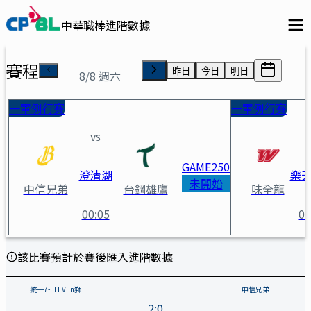
中華職棒進階數據
賽程
昨日
今日
明日
8/8 週六
一軍例行賽
一軍例行賽
vs
GAME
250
澄清湖
樂
未開始
中信兄弟
台鋼雄鷹
味全龍
00:05
01
統一7-ELEVEn獅 vs 中信兄
該比賽預計於賽後匯入進階數據
統一7-ELEVEn獅
中信兄弟
2
:
0