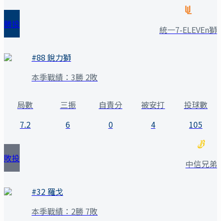
勝投
統一7-ELEVEn獅
#
88
銳力獅
本季戰績：
3勝 2敗
局數
三振
自責分
被安打
投球數
7.2
6
0
4
105
敗投
中信兄弟
#
32
羅戈
本季戰績：
2勝 7敗