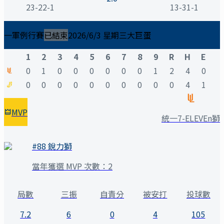
23-22-1
13-31-1
一軍例行賽
已結束
2026/6/3 星期三
大巨蛋
1
2
3
4
5
6
7
8
9
R
H
E
0
1
0
0
0
0
0
0
1
2
4
0
0
0
0
0
0
0
0
0
0
0
4
1
MVP
統一7-ELEVEn獅
#
88
銳力獅
當年獲選 MVP 次數：
2
局數
三振
自責分
被安打
投球數
7.2
6
0
4
105