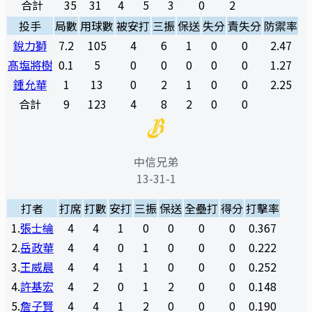
合計
35
31
4
5
3
0
2
投手
局數
用球數
被安打
三振
保送
失分
責失分
防禦率
銳力獅
7.2
105
4
6
1
0
0
2.47
髙塩將樹
0.1
5
0
0
0
0
0
1.27
鍾允華
1
13
0
2
1
0
0
2.25
合計
9
123
4
8
2
0
0
中信兄弟
13-31-1
打者
打席
打數
安打
三振
保送
全壘打
得分
打擊率
1
.
張士綸
4
4
1
0
0
0
0
0.367
2
.
岳政華
4
4
0
1
0
0
0
0.222
3
.
王威晨
4
4
1
1
0
0
0
0.252
4
.
許基宏
4
2
0
1
2
0
0
0.148
5
.
詹子賢
4
4
1
2
0
0
0
0.190