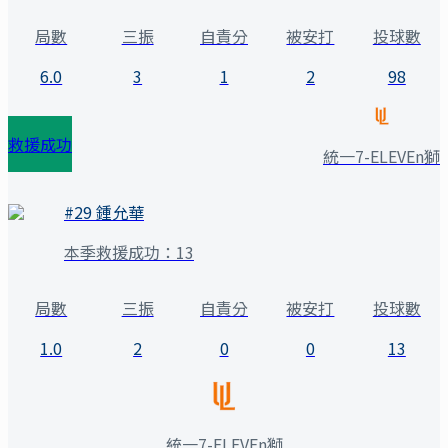
局數
三振
自責分
被安打
投球數
6.0
3
1
2
98
救援成功
統一7-ELEVEn獅
#
29
鍾允華
本季救援成功：
13
局數
三振
自責分
被安打
投球數
1.0
2
0
0
13
統一7-ELEVEn獅