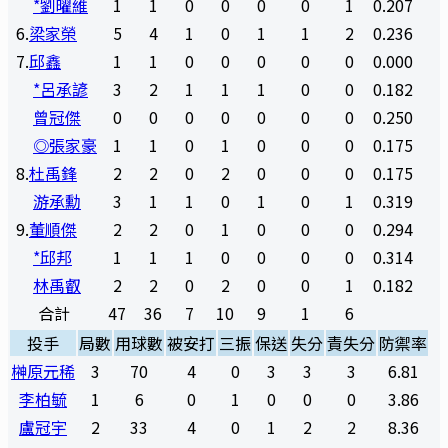
*劉曜維
1
1
0
0
0
0
1
0.207
6
.
梁家榮
5
4
1
0
1
1
2
0.236
7
.
邱鑫
1
1
0
0
0
0
0
0.000
*呂承諺
3
2
1
1
1
0
0
0.182
曾冠傑
0
0
0
0
0
0
0
0.250
◎張家豪
1
1
0
1
0
0
0
0.175
8
.
杜禹鋒
2
2
0
2
0
0
0
0.175
游承勳
3
1
1
0
1
0
1
0.319
9
.
董順傑
2
2
0
1
0
0
0
0.294
*邱邦
1
1
1
0
0
0
0
0.314
林禹叡
2
2
0
2
0
0
1
0.182
合計
47
36
7
10
9
1
6
投手
局數
用球數
被安打
三振
保送
失分
責失分
防禦率
榊原元稀
3
70
4
0
3
3
3
6.81
李柏毓
1
6
0
1
0
0
0
3.86
盧冠宇
2
33
4
0
1
2
2
8.36