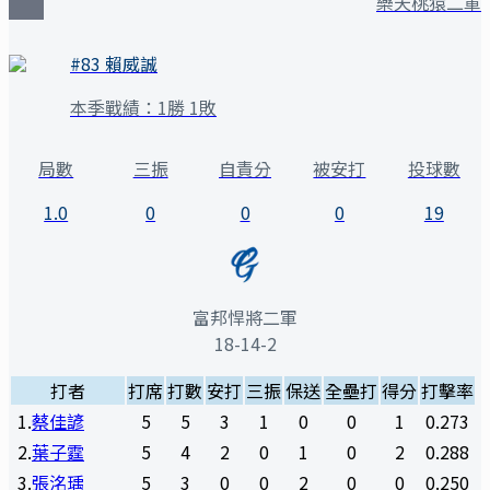
樂天桃猿二軍
#
83
賴威誠
本季戰績：
1勝 1敗
局數
三振
自責分
被安打
投球數
1.0
0
0
0
19
富邦悍將二軍
18-14-2
打者
打席
打數
安打
三振
保送
全壘打
得分
打擊率
1
.
蔡佳諺
5
5
3
1
0
0
1
0.273
2
.
葉子霆
5
4
2
0
1
0
2
0.288
3
.
張洺瑀
5
3
0
0
2
0
0
0.250