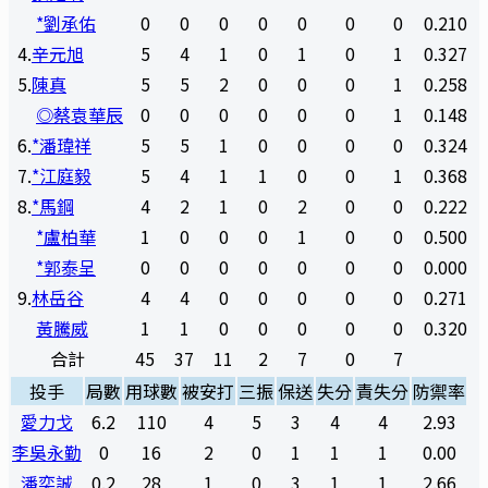
*劉承佑
0
0
0
0
0
0
0
0.210
4
.
辛元旭
5
4
1
0
1
0
1
0.327
5
.
陳真
5
5
2
0
0
0
1
0.258
◎蔡袁華辰
0
0
0
0
0
0
1
0.148
6
.
*潘瑋祥
5
5
1
0
0
0
0
0.324
7
.
*江庭毅
5
4
1
1
0
0
1
0.368
8
.
*馬鋼
4
2
1
0
2
0
0
0.222
*盧柏華
1
0
0
0
1
0
0
0.500
*郭泰呈
0
0
0
0
0
0
0
0.000
9
.
林岳谷
4
4
0
0
0
0
0
0.271
黃騰威
1
1
0
0
0
0
0
0.320
合計
45
37
11
2
7
0
7
投手
局數
用球數
被安打
三振
保送
失分
責失分
防禦率
愛力戈
6.2
110
4
5
3
4
4
2.93
李吳永勤
0
16
2
0
1
1
1
0.00
潘奕誠
0.2
28
1
0
3
1
1
2.66