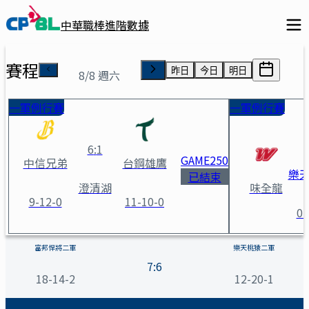
中華職棒進階數據
賽程
昨日
今日
明日
8/8 週六
一軍例行賽
一軍例行賽
6
:
1
GAME
250
中信兄弟
台鋼雄鷹
樂
已結束
澄清湖
味全龍
9-12-0
11-10-0
01
富邦悍將二軍 vs 樂天桃猿二軍
富邦悍將二軍
樂天桃猿二軍
7
:
6
18-14-2
12-20-1