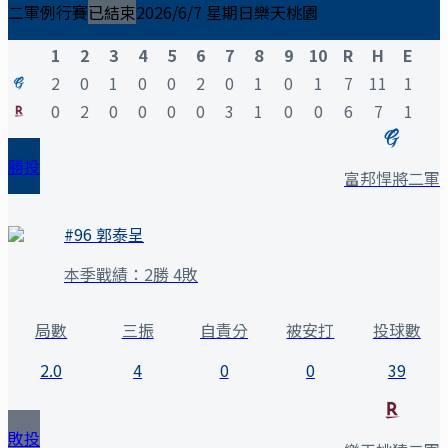
二軍例行賽
已結束
2026/6/7 星期日
樂天桃園
1
2
3
4
5
6
7
8
9
10
R
H
E
2
0
1
0
0
2
0
1
0
1
7
11
1
0
2
0
0
0
0
3
1
0
0
6
7
1
勝投
富邦悍將二軍
#
96
郭泰呈
本季戰績：
2勝 4敗
局數
三振
自責分
被安打
投球數
2.0
4
0
0
39
敗投