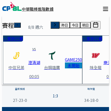
中華職棒進階數據
賽程
昨日
今日
明日
8/8 週六
一軍例行賽
一軍例行賽
vs
GAME
250
澄清湖
樂
未開始
中信兄弟
台鋼雄鷹
味全龍
00:05
01
富邦悍將 vs 味全龍 賽事詳情
富邦悍將
味全龍
1
:
3
27-23-0
34-18-0