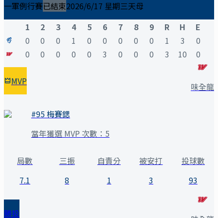
一軍例行賽
已結束
2026/6/17 星期三
天母
1
2
3
4
5
6
7
8
9
R
H
E
0
0
0
1
0
0
0
0
0
1
3
0
0
0
0
0
0
3
0
0
0
3
10
0
MVP
味全龍
#
95
梅賽鍶
當年獲選 MVP 次數：
5
局數
三振
自責分
被安打
投球數
7.1
8
1
3
93
勝投