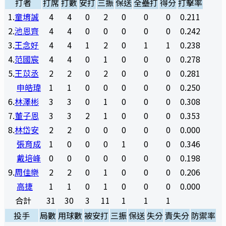
打者
打席
打數
安打
三振
保送
全壘打
得分
打擊率
1
.
童堉誠
4
4
0
2
0
0
0
0.211
2
.
池恩齊
4
4
0
0
0
0
0
0.242
3
.
王念好
4
4
1
2
0
1
1
0.238
4
.
范國宸
4
4
0
1
0
0
0
0.278
5
.
王苡丞
2
2
0
2
0
0
0
0.281
申皓瑋
1
1
0
0
0
0
0
0.250
6
.
林澤彬
3
3
0
1
0
0
0
0.308
7
.
董子恩
3
3
2
1
0
0
0
0.353
8
.
林岱安
2
2
0
0
0
0
0
0.000
張育成
1
0
0
0
1
0
0
0.346
戴培峰
0
0
0
0
0
0
0
0.198
9
.
周佳樂
2
2
0
1
0
0
0
0.206
高捷
1
1
0
1
0
0
0
0.000
合計
31
30
3
11
1
1
1
投手
局數
用球數
被安打
三振
保送
失分
責失分
防禦率