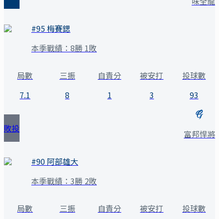
味全龍
#
95
梅賽鍶
本季戰績：
8勝 1敗
局數
三振
自責分
被安打
投球數
7.1
8
1
3
93
敗投
富邦悍將
#
90
阿部雄大
本季戰績：
3勝 2敗
局數
三振
自責分
被安打
投球數