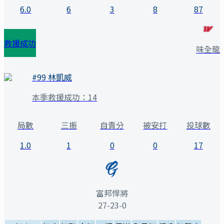
6.0
6
3
8
87
救援成功
味全龍
#
99
林凱威
本季救援成功：
14
局數
三振
自責分
被安打
投球數
1.0
1
0
0
17
富邦悍將
27-23-0