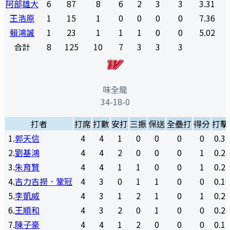
阿部雄大
6
87
8
6
2
3
3
3.31
王浩原
1
15
1
0
0
0
0
7.36
賴鴻誠
1
23
1
1
1
0
0
5.02
合計
8
125
10
7
3
3
3
味全龍
34-18-0
打者
打席
打數
安打
三振
保送
全壘打
得分
打擊
1
.
郭天信
4
4
1
0
0
0
0
0.3
2
.
劉基鴻
4
4
2
0
0
0
1
0.2
3
.
朱育賢
4
4
1
1
0
0
1
0.2
4
.
吉力吉撈．鞏冠
4
3
0
1
1
0
0
0.1
5
.
李凱威
4
3
1
2
1
0
1
0.2
6
.
王順和
4
3
2
0
1
0
0
0.2
7
.
陳子豪
4
4
1
2
0
0
0
0.1