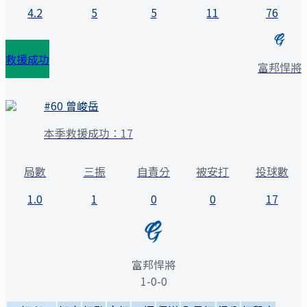
4.2
5
5
11
76
救援成功
富邦悍將
#
60
曾峻岳
本季救援成功：
17
局數
三振
自責分
被安打
投球數
1.0
1
0
0
17
富邦悍將
1-0-0