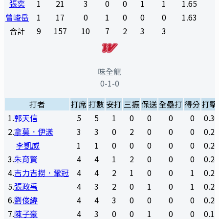
張奕
1
21
3
0
0
1
1
1.65
曾峻岳
1
17
0
1
0
0
0
1.63
合計
9
157
10
7
2
3
3
味全龍
0-1-0
打者
打席
打數
安打
三振
保送
全壘打
得分
打擊
1
.
郭天信
5
5
1
0
0
0
0
0.3
2
.
拿莫．伊漾
3
3
0
2
0
0
0
0.2
李凱威
1
1
0
0
0
0
0
0.2
3
.
朱育賢
4
4
1
2
0
0
0
0.2
4
.
吉力吉撈．鞏冠
4
4
2
1
0
0
1
0.2
5
.
張政禹
4
3
2
0
1
0
1
0.2
6
.
劉俊緯
4
4
3
0
0
0
0
0.2
7
.
陳子豪
4
3
0
0
1
0
0
0.1