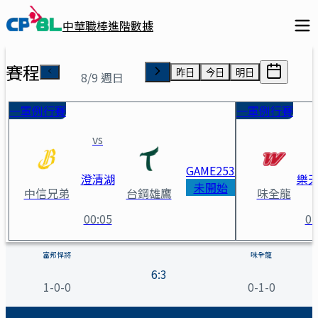
中華職棒進階數據
賽程
昨日
今日
明日
8/9 週日
一軍例行賽
一軍例行賽
vs
GAME
253
澄清湖
樂
未開始
中信兄弟
台鋼雄鷹
味全龍
00:05
01
富邦悍將 vs 味全龍 賽事詳情
富邦悍將
味全龍
6
:
3
1-0-0
0-1-0