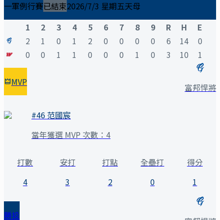
一軍例行賽
已結束
2026/7/3 星期五
天母
1
2
3
4
5
6
7
8
9
R
H
E
2
1
0
1
2
0
0
0
0
6
14
0
0
0
1
1
0
0
0
1
0
3
10
1
MVP
富邦悍將
#
46
范國宸
當年獲選 MVP 次數：
4
打數
安打
打點
全壘打
得分
4
3
2
0
1
勝投