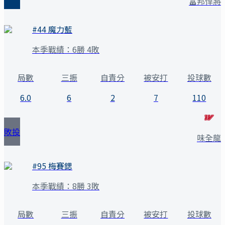
富邦悍將
#
44
魔力藍
本季戰績：
6勝 4敗
局數
三振
自責分
被安打
投球數
6.0
6
2
7
110
敗投
味全龍
#
95
梅賽鍶
本季戰績：
8勝 3敗
局數
三振
自責分
被安打
投球數