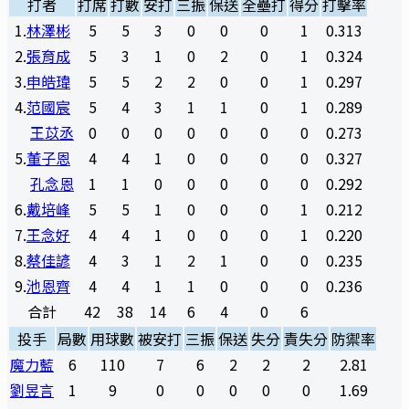
打者
打席
打數
安打
三振
保送
全壘打
得分
打擊率
1
.
林澤彬
5
5
3
0
0
0
1
0.313
2
.
張育成
5
3
1
0
2
0
1
0.324
3
.
申皓瑋
5
5
2
2
0
0
1
0.297
4
.
范國宸
5
4
3
1
1
0
1
0.289
王苡丞
0
0
0
0
0
0
0
0.273
5
.
董子恩
4
4
1
0
0
0
0
0.327
孔念恩
1
1
0
0
0
0
0
0.292
6
.
戴培峰
5
5
1
0
0
0
1
0.212
7
.
王念好
4
4
1
0
0
0
1
0.220
8
.
蔡佳諺
4
3
1
2
1
0
0
0.235
9
.
池恩齊
4
4
1
1
0
0
0
0.236
合計
42
38
14
6
4
0
6
投手
局數
用球數
被安打
三振
保送
失分
責失分
防禦率
魔力藍
6
110
7
6
2
2
2
2.81
劉昱言
1
9
0
0
0
0
0
1.69