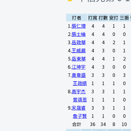
打者
打席
打數
安打
三振
1
.
張仁瑋
4
4
1
1
2
.
張士綸
4
4
0
0
3
.
岳政華
4
4
2
1
4
.
王威晨
4
3
0
1
5
.
岳東華
4
4
1
2
6
.
江坤宇
4
3
0
0
7
.
黃韋盛
3
3
0
3
王政順
1
1
1
0
8
.
高宇杰
3
3
1
1
曾頌恩
1
1
1
0
9
.
宋晟睿
3
3
1
1
詹子賢
1
1
0
0
合計
36
34
8
10