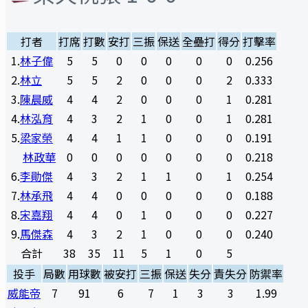
打者
打席
打數
安打
三振
保送
全壘打
得分
打擊率
1
.
林子偉
5
5
0
0
0
0
0
0.256
2
.
林立
5
5
2
0
0
0
2
0.333
3
.
陳晨威
4
4
2
0
0
0
1
0.281
4
.
林泓育
4
3
2
1
0
0
1
0.281
5
.
梁家榮
4
4
1
1
0
0
0
0.191
林政華
0
0
0
0
0
0
0
0.218
6
.
李勛傑
4
3
2
1
1
0
1
0.254
7
.
林承飛
4
4
0
0
0
0
0
0.188
8
.
宋嘉翔
4
4
0
1
0
0
0
0.227
9
.
馬傑森
4
3
2
1
0
0
0
0.240
合計
38
35
11
5
1
0
5
投手
局數
用球數
被安打
三振
保送
失分
責失分
防禦率
威能帝
7
91
6
7
1
3
3
1.99