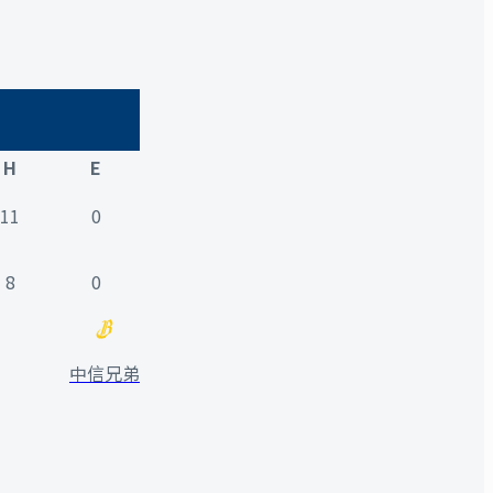
H
E
11
0
8
0
中信兄弟