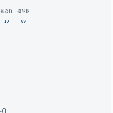
被安打
投球數
10
89
-0