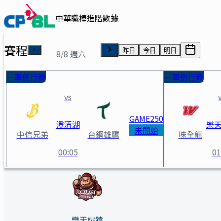
中華職棒進階數據
賽程
昨日
今日
明日
8/8 週六
一軍例行賽
一軍例行賽
vs
GAME
250
澄清湖
樂
未開始
中信兄弟
台鋼雄鷹
味全龍
00:05
01
樂天桃猿 vs 中信兄弟 賽事詳情
樂天桃猿