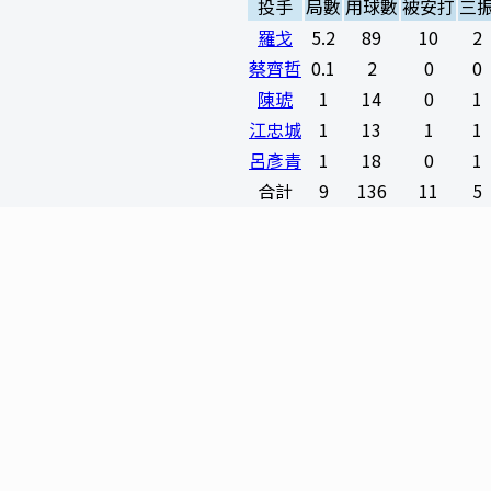
投手
局數
用球數
被安打
三
羅戈
5.2
89
10
2
蔡齊哲
0.1
2
0
0
陳琥
1
14
0
1
江忠城
1
13
1
1
呂彥青
1
18
0
1
合計
9
136
11
5