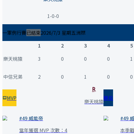
1-0-0
一軍例行賽
已結束
2026/7/3 星期五
洲際
1
2
3
4
5
樂天桃猿
3
0
0
0
1
中信兄弟
2
0
1
0
0
MVP
勝投
樂天桃猿
#
49
威能帝
#
49
當年獲選 MVP 次數：
4
本季