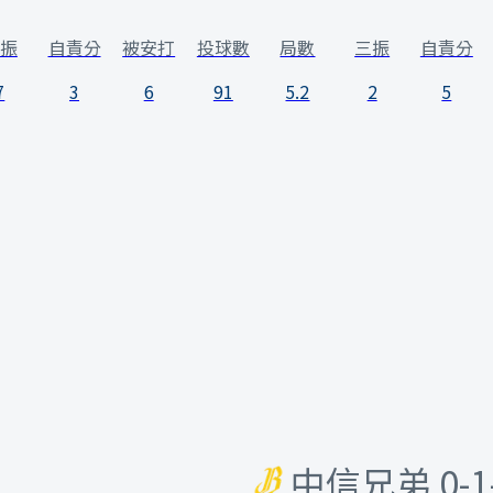
振
自責分
被安打
投球數
局數
三振
自責分
7
3
6
91
5.2
2
5
中信兄弟
0-1