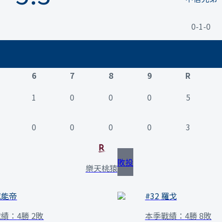
0-1-0
6
7
8
9
R
1
0
0
0
5
0
0
0
0
3
敗投
樂天桃猿
威能帝
#
32
羅戈
戰績：
4勝 2敗
本季戰績：
4勝 8敗