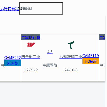
排行榜
賽程
二軍例行賽
二軍
4
:
5
GAME
119
味全龍二軍
台鋼雄鷹二軍
GAME
252
已保留
未開始
悍將
皇鷹學院
中信
12-21-2
24-10-3