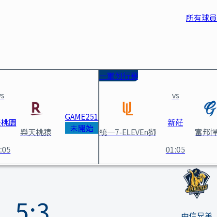
所有球員
一軍例行賽
vs
vs
GAME
251
天桃園
新莊
未開始
樂天桃猿
統一7-ELEVEn獅
富邦
:05
01:05
5
:
3
中信兄弟