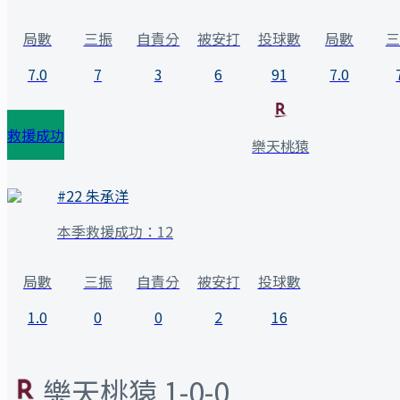
局數
三振
自責分
被安打
投球數
局數
三
7.0
7
3
6
91
7.0
救援成功
樂天桃猿
#
22
朱承洋
本季救援成功：
12
局數
三振
自責分
被安打
投球數
1.0
0
0
2
16
樂天桃猿
1-0-0